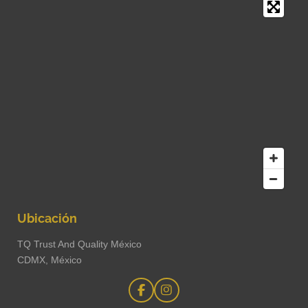
Ubicación
TQ Trust And Quality México
CDMX, México
F
I
a
n