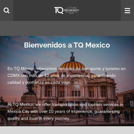
Ir
al
contenido
principal
Bienvenidos a TQ Mexico
En TQ México, ofrecemos servicios de transporte y turismo en
CDMX con más de 10 años de experiencia, garantizando
calidad y confianza en cada viaje.
At TQ Mexico, we offer transportation and tourism services in
Mexico City with over 10 years of experience, guaranteeing
quality and trust in every journey.